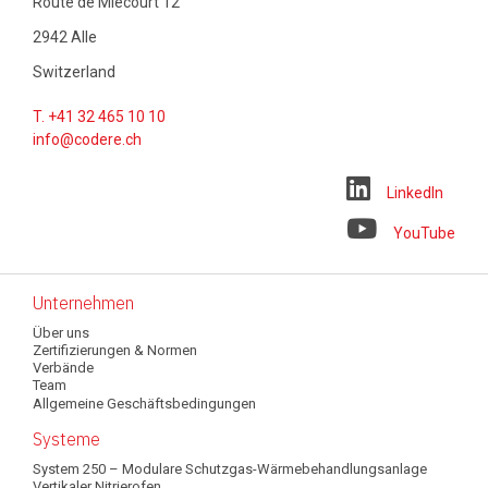
Route de Miécourt 12
2942 Alle
Switzerland
T. +41 32 465 10 10
info@codere.ch
LinkedIn
YouTube
Main
Unternehmen
Über uns
navigation
Zertifizierungen & Normen
Verbände
Team
Allgemeine Geschäftsbedingungen
Systeme
System 250 – Modulare Schutzgas-Wärmebehandlungsanlage
Vertikaler Nitrierofen