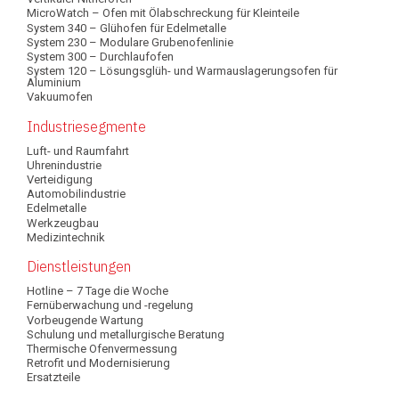
MicroWatch – Ofen mit Ölabschreckung für Kleinteile
System 340 – Glühofen für Edelmetalle
System 230 – Modulare Grubenofenlinie
System 300 – Durchlaufofen
System 120 – Lösungsglüh- und Warmauslagerungsofen für
Aluminium
Vakuumofen
Industriesegmente
Luft- und Raumfahrt
Uhrenindustrie
Verteidigung
Automobilindustrie
Edelmetalle
Werkzeugbau
Medizintechnik
Dienstleistungen
Hotline – 7 Tage die Woche
Fernüberwachung und -regelung
Vorbeugende Wartung
Schulung und metallurgische Beratung
Thermische Ofenvermessung
Retrofit und Modernisierung
Ersatzteile