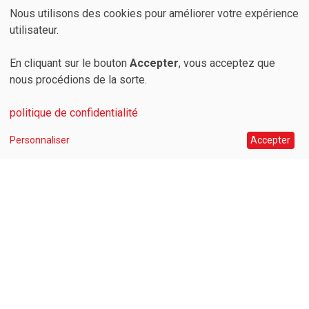
Médical
Nous utilisons des cookies pour améliorer votre expérience
Services
Utilisation
utilisateur.
Hotline – 7 jours sur 7
Supervision et régulation à distance
des
En cliquant sur le bouton
Accepter
, vous acceptez que
Maintenance préventive
Formation et conseil métallurgique
nous procédions de la sorte.
données
Cartographie thermique des fours
Rétrofit et modernisation
Pièces de rechange
personnelles
politique de confidentialité
Procédés
et
Personnaliser
Accepter
Durcissement
Cémentation
des
Nitruration
Recuit
cookies
Revenu
Brasage
Normalisation
Trempe
© 2026 Codere SA
Politique de confidentialité
Termes et conditions